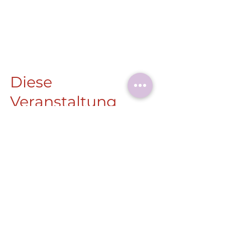
Diese
Veranstaltung
teilen
Roermonder Str. 25-27
41849 Wassenberg
Tel.:
+49 (0) 2432 4900 605