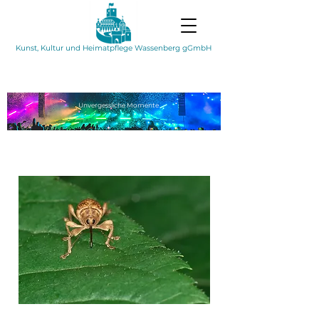
Kunst, Kultur und Heimatpflege Wassenberg gGmbH
Unvergessliche
Momente