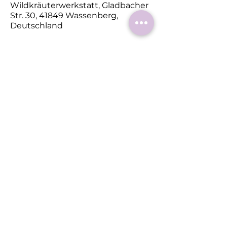
Wildkräuterwerkstatt, Gladbacher
Str. 30, 41849 Wassenberg,
Deutschland
Diese
Veranstaltung
teilen
Roermonder Str. 25-27
41849 Wassenberg
Tel.:
+49 (0) 2432 4900 605