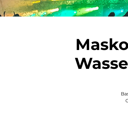
Masko
Wasse
Ba
C