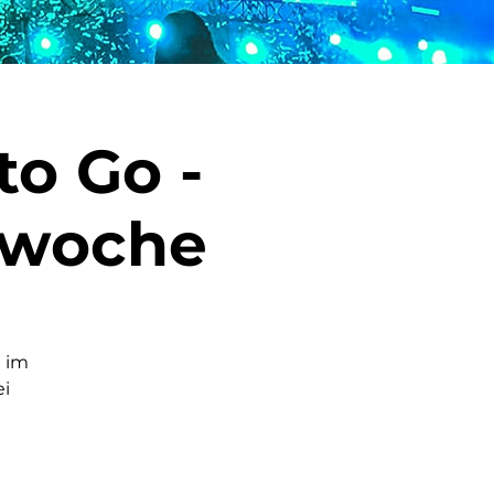
o Go -
swoche
 im
ei