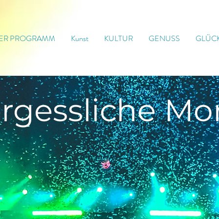
ER PROGRAMM
Kunst
KULTUR
GENUSS
GLÜC
rgessliche
Mo