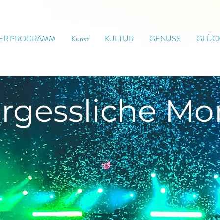
ER PROGRAMM
Kunst
KULTUR
GENUSS
GLÜC
rgessliche
Mo