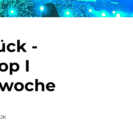
ück -
op I
swoche
DJK