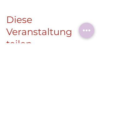
Diese
Veranstaltung
teilen
Roermonder Str. 25-27
41849 Wassenberg
Tel.:
+49 (0) 2432 4900 605
Laaser@wassenberg.de
Impressum
Datenschutz