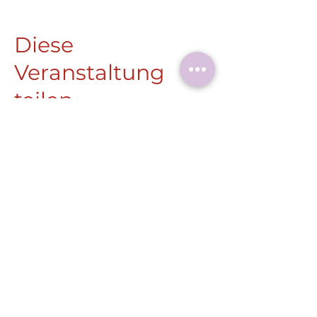
Diese
Veranstaltung
teilen
Roermonder Str. 25-27
41849 Wassenberg
Tel.:
+49 (0) 2432 4900 605
Laaser@wassenberg.de
Impressum
Datenschutz