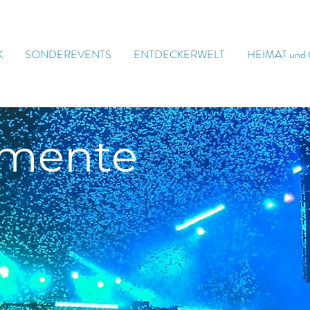
K
SONDEREVENTS
ENTDECKERWELT
HEIMAT und
mente