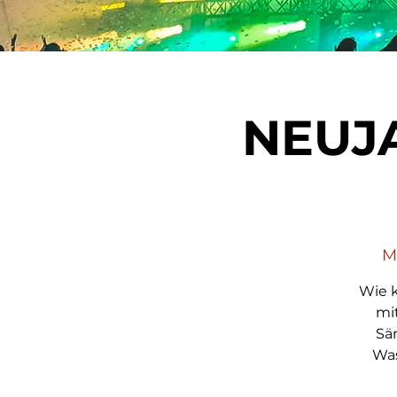
NEUJ
Mo
Wie 
mi
Sän
Was