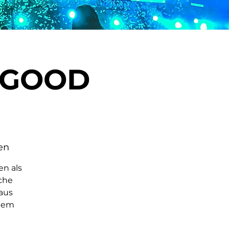
 GOOD
en
n als
che
 aus
inem