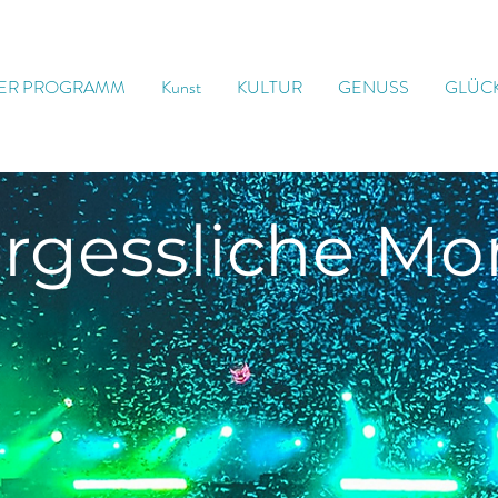
ER PROGRAMM
Kunst
KULTUR
GENUSS
GLÜC
rgessliche
Mo