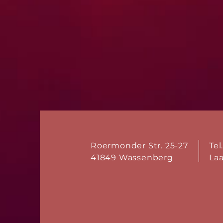
Roermonder Str. 25-27
Tel
41849 Wassenberg
La