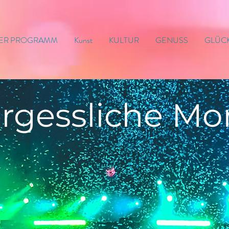
ER PROGRAMM
Kunst
KULTUR
GENUSS
GLÜC
rgessliche
Mo