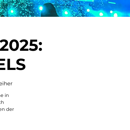
2025:
ELS
eiher
e in
ch
en der