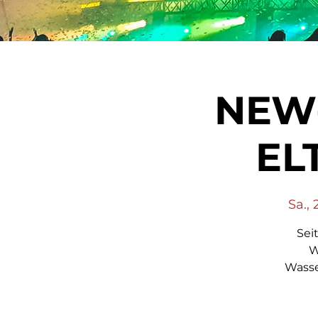
NEW-
EL
Sa., 
Sei
W
Wasse