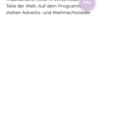
Teile der Welt. Auf dem Programm 
stehen Advents- und Weihnachtslieder 
aus dem deutschen Sprachraum, 
beliebte englischsprachige Christmas-
Popsongs sowie weihnachtliche Musik 
aus anderen Ländern und Kontinenten. 
Die allumfassende Botschaft:…
Mehr >
Diese
Veranstaltung
teilen