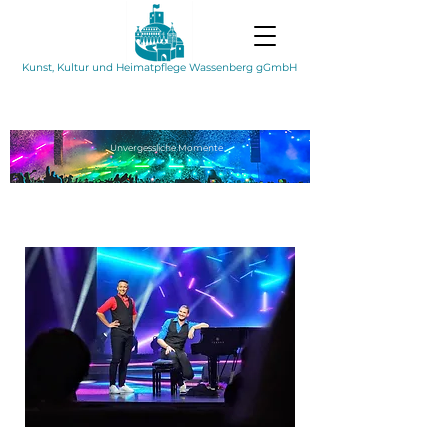
Kunst, Kultur und Heimatpflege Wassenberg gGmbH
Unvergessliche
Momente