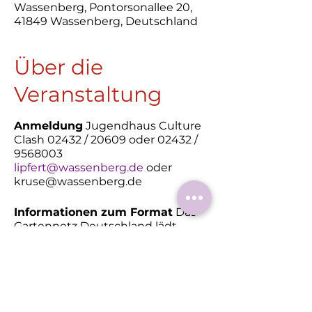
Wassenberg, Pontorsonallee 20,
41849 Wassenberg, Deutschland
Über die
Veranstaltung
Anmeldung
Jugendhaus Culture
Clash 02432 / 20609 oder 02432 /
9568003
lipfert@wassenberg.de
oder
kruse@wassenberg.de
Informationen zum Format
Das
Gartennetz Deutschland lädt
seine, über die Mitgliedsinitiativen
angeschlossenen Gärten und
Parks ein, am „Rendezvous im
Garten“ teilzunehmen. Es ist das 4.
Mal, dass dieses in Frankreich
etablierte Format auch in