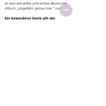
er sein aktuelles und erstes deutsches 
Album „Ungefähr genau hier.” vor.
Ein besonderer Dank gilt der 
Kreissparkasse Heinsberg, die unsere 
Hutkonzertreihe im Jahr 2026 
erstmals mit einer großzügigen 
Spende unterstützt.
Fotocredit: Heinz Werner Vesting
Diese
Veranstaltung
teilen