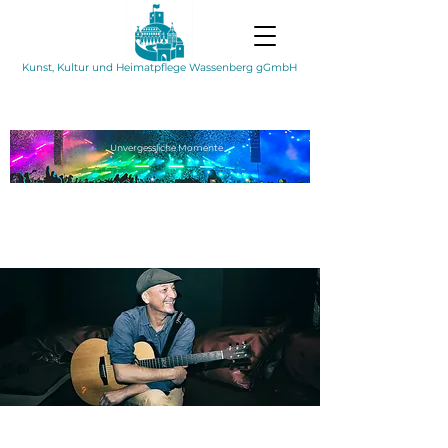
Kunst, Kultur und Heimatpflege Wassenberg gGmbH
Unvergessliche
Momente