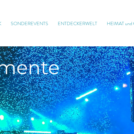
K
SONDEREVENTS
ENTDECKERWELT
HEIMAT und
mente