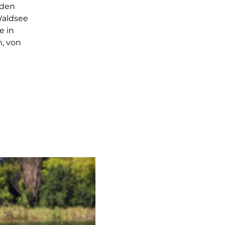
 den
Waldsee
e in
, von