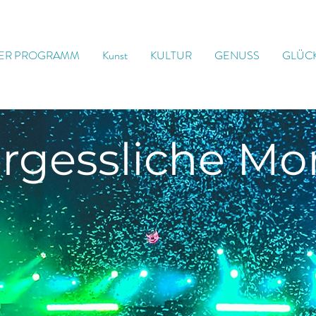
ER PROGRAMM
Kunst
KULTUR
GENUSS
GLÜC
rgessliche
Mo