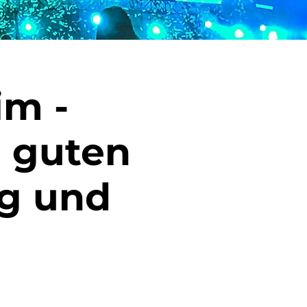
im -
 guten
g und