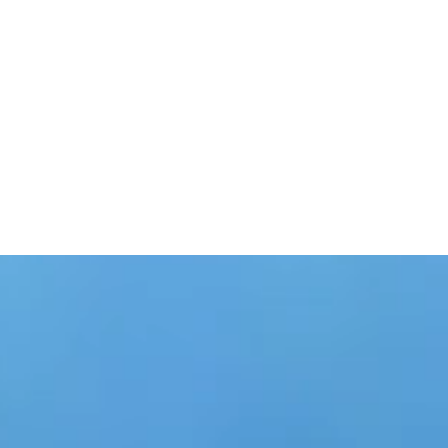
eiligen.
n auf Sportbegeisterte,
acht werden und zudem
 werden. Roermond City
iges Ereignis. Menschen
t nicht ums Gewinnen,
esamterlebnis und eine
mond City Swim ist auf
zurückzuführen. Jedes
tiv zu halten.