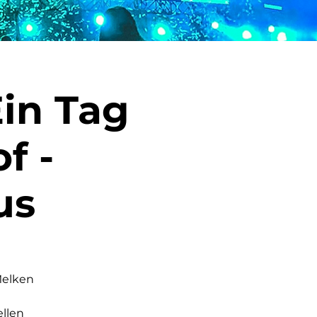
Ein Tag
f -
us
Melken
ellen