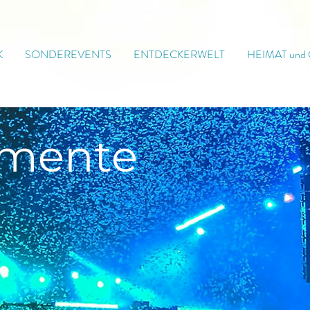
K
SONDEREVENTS
ENTDECKERWELT
HEIMAT und
mente