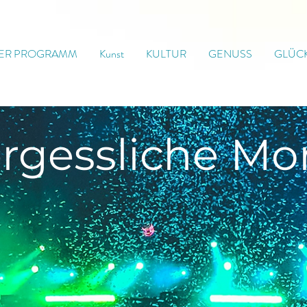
ER PROGRAMM
Kunst
KULTUR
GENUSS
GLÜC
rgessliche
Mo