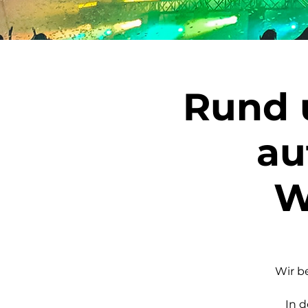
Rund u
au
W
Wir b
In d