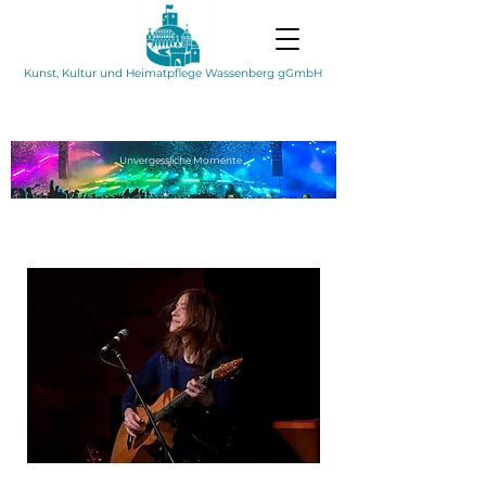
Kunst, Kultur und Heimatpflege Wassenberg gGmbH
Unvergessliche
Momente