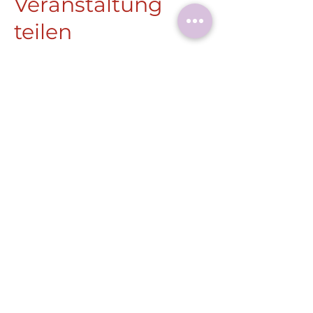
Veranstaltung
teilen
Roermonder Str. 25-27
41849 Wassenberg
Tel.:
+49 (0) 2432 4900 605
Laaser@wassenberg.de
Impressum
Datenschutz
Barrierefreiheit
E-Mail schreiben