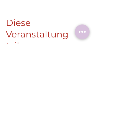
Diese
Veranstaltung
teilen
Roermonder Str. 25-27
41849 Wassenberg
Tel.:
+49 (0) 2432 4900 605
Laaser@wassenberg.de
Impressum
Datenschutz