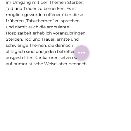
im Umgang mit den Themen Sterben, 
Tod und Trauer zu bemerken. Es ist 
möglich geworden offener über diese 
früheren „Tabuthemen“ zu sprechen 
und damit auch die ambulante 
Hospizarbeit erheblich voranzubringen.
Sterben, Tod und Trauer, ernste und 
schwierige Themen, die dennoch 
alltäglich sind und jeden betreffen. Die 
ausgestellten Karikaturen setzen sich 
auf humoristische Weise, aber dennoch 
sensibel, mit dem Themenkreis 
auseinander. Sie spiegeln die Vielfalt 
menschlichen Verhaltens und 
Sichtweisen in Grenzsituationen 
wieder. Die Wirkung auf die 
Betrachtenden wird unterschiedlich 
sein und gibt auf jeden…
Mehr >