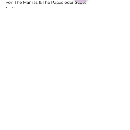
von The Mamas & The Papas oder Scott 
McKenzie.
Reduziert auf Stimme, Akustikgitarre 
und Cajon entfalten die Lieder ihre 
Schlichtheit und Wahrhaftigkeit.
Mehr >
Diese
Veranstaltung
teilen