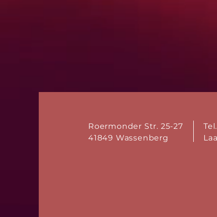
Roermonder Str. 25-27
Tel
41849 Wassenberg
La