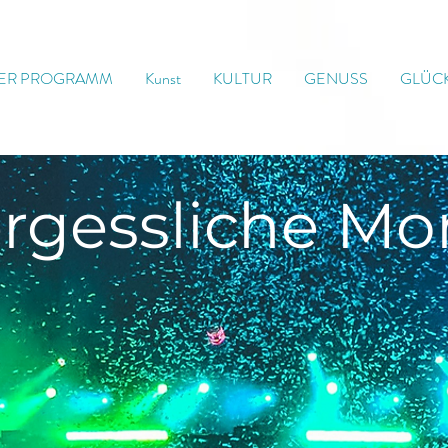
ER PROGRAMM
Kunst
KULTUR
GENUSS
GLÜC
rgessliche
Mo