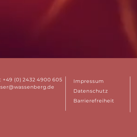
.: +49 (0) 2432 4900 605
Impressum
aser@wassenberg.de
Datenschutz
Barrierefreiheit