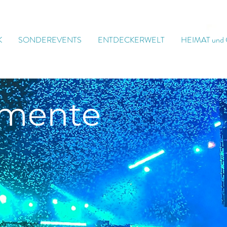
K
SONDEREVENTS
ENTDECKERWELT
HEIMAT und
mente