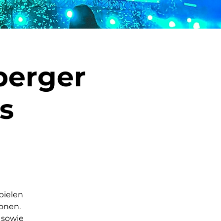
berger
s
pielen
ionen.
 sowie