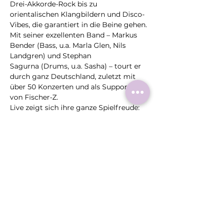
Drei-Akkorde-Rock bis zu 
orientalischen Klangbildern und Disco-
Vibes, die garantiert in die Beine gehen.
Mit seiner exzellenten Band – Markus 
Bender (Bass, u.a. Marla Glen, Nils 
Landgren) und Stephan 
Sagurna (Drums, u.a. Sasha) – tourt er 
durch ganz Deutschland, zuletzt mit 
über 50 Konzerten und als Support 
von Fischer-Z.
Live zeigt sich ihre ganze Spielfreude: 
handgemacht, vielseitig, ehrlich – 
Musik, die Kopf, Herz und Füße bewegt.
Ein besonderer Dank gilt der 
Kreissparkasse Heinsberg, die unsere 
Hutkonzertreihe im Jahr 2026 
erstmals mit einer großzügigen 
Spende unterstützt.
Fotocredit: Klopke