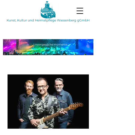
Kunst, Kultur und Heimatpflege Wassenberg gGmbH
Unvergessliche
Momente