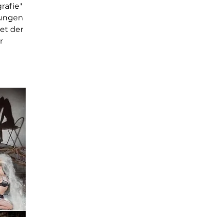
rafie"
rungen
tet der
r