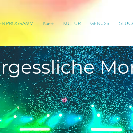
ER PROGRAMM
Kunst
KULTUR
GENUSS
GLÜC
rgessliche
Mo