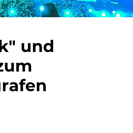
ck" und
 zum
grafen