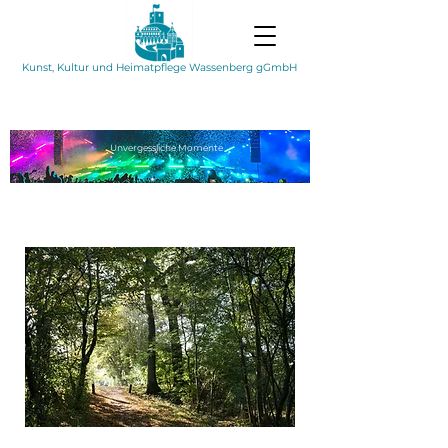
Kunst, Kultur und Heimatpflege Wassenberg gGmbH
Unvergessliche
Momente