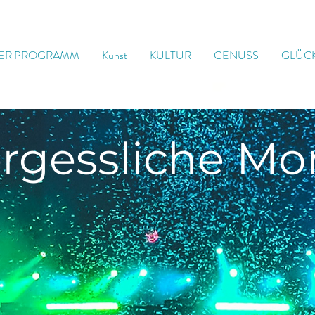
ER PROGRAMM
Kunst
KULTUR
GENUSS
GLÜC
rgessliche
Mo