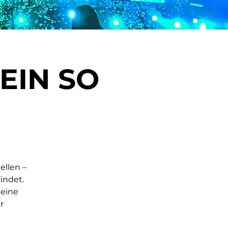
EIN SO
ellen –
indet.
 eine
r