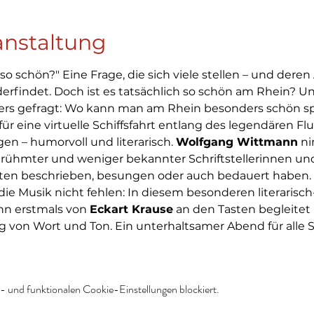
anstaltung
 schön?" Eine Frage, die sich viele stellen – und deren A
rfindet. Doch ist es tatsächlich so schön am Rhein? U
ders gefragt: Wo kann man am Rhein besonders schön s
für eine virtuelle Schiffsfahrt entlang des legendären Fl
en – humorvoll und literarisch. 
Wolfgang Wittmann
 n
rühmter und weniger bekannter Schriftstellerinnen und S
etten beschrieben, besungen oder auch bedauert haben.
die Musik nicht fehlen: In diesem besonderen literarisc
n erstmals von 
Eckart Krause
 an den Tasten begleitet 
von Wort und Ton. Ein unterhaltsamer Abend für alle S
 und funktionalen Cookie-Einstellungen blockiert.