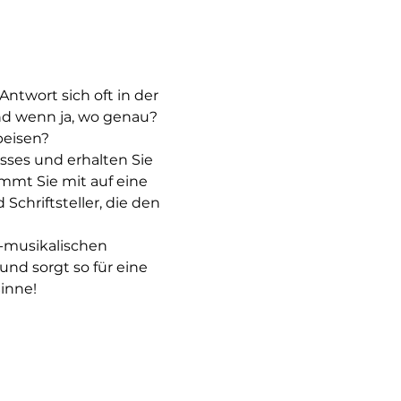
ntwort sich oft in der 
nd wenn ja, wo genau? 
peisen?
usses und erhalten Sie 
immt Sie mit auf eine 
chriftsteller, die den 
h-musikalischen 
und sorgt so für eine 
inne!