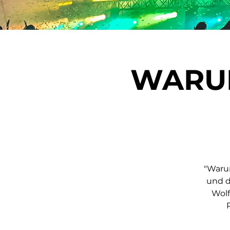
WARUM
"Warum
und d
Wolf