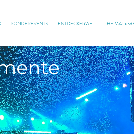
K
SONDEREVENTS
ENTDECKERWELT
HEIMAT und
mente