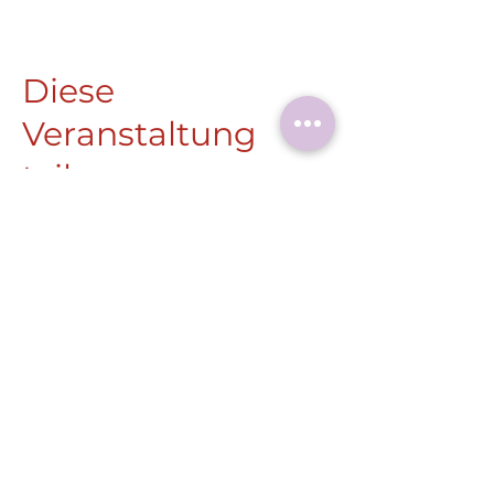
Diese
Veranstaltung
teilen
Roermonder Str. 25-27
41849 Wassenberg
Tel.:
+49 (0) 2432 4900 605
Laaser@wassenberg.de
Impressum
Datenschutz