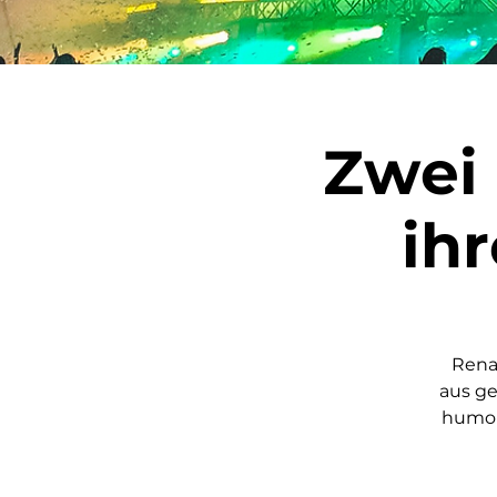
Zwei
ih
Rena
aus g
humor