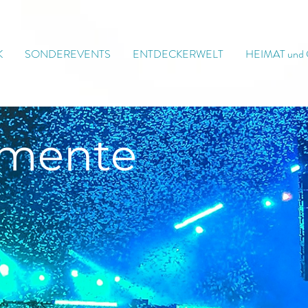
K
SONDEREVENTS
ENTDECKERWELT
HEIMAT und
mente