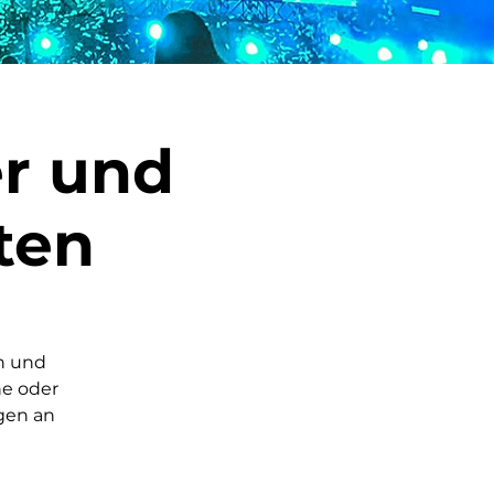
r und
ten
n und
e oder
gen an