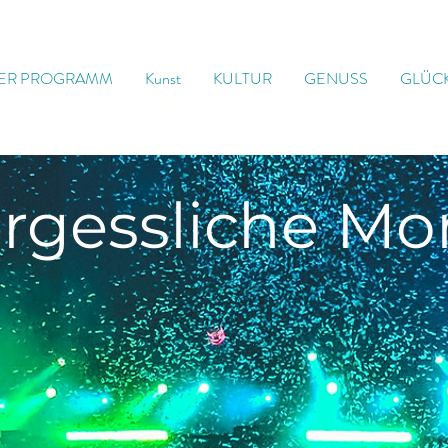
ER PROGRAMM
Kunst
KULTUR
GENUSS
GLÜC
rgessliche
Mo