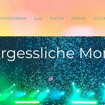
ER PROGRAMM
Kunst
KULTUR
GENUSS
GLÜC
rgessliche
Mo