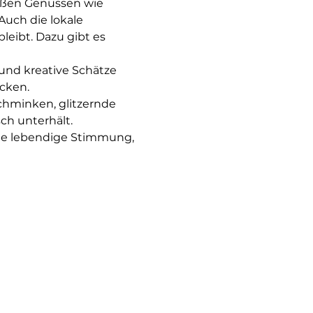
üßen Genüssen wie 
uch die lokale 
leibt. Dazu gibt es 
und kreative Schätze 
ecken.
hminken, glitzernde 
sch unterhält.
ine lebendige Stimmung,