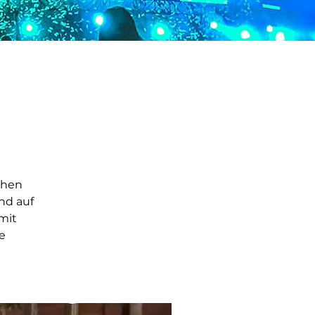
chen
nd auf
mit
e