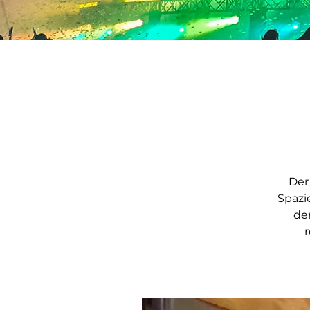
Der
Spazi
der