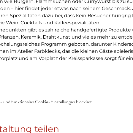
en wie Burgern, Flammkuchen oder Currywurst bis zu s
den – hier findet jeder etwas nach seinem Geschmack. A
ren Spezialitäten dazu bei, dass kein Besucher hungrig b
e Wein, Cocktails und Kaffeespezialitäten.
epunkten gibt es zahlreiche handgefertigte Produkte 
 Pflanzen, Keramik, Drahtkunst und vieles mehr zu entd
echslungsreiches Programm geboten, darunter Kindersc
en im Atelier Farbklecks, das die kleinen Gäste spieleri
orplatz und am Vorplatz der Kreissparkasse sorgt für e
 und funktionalen Cookie-Einstellungen blockiert.
taltung teilen