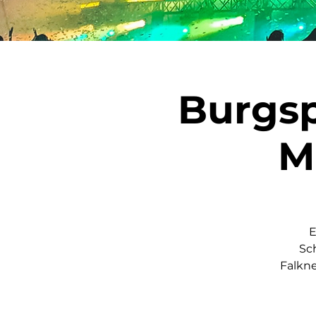
Burgsp
M
E
Sc
Falkne