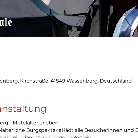
0
nberg, Kirchstraße, 41849 Wassenberg, Deutschland
anstaltung
g - Mittelalter erleben
alterliche Burgspektakel lädt alle Besucherinnen und B
se in eine längst vergangene Zeit ein…