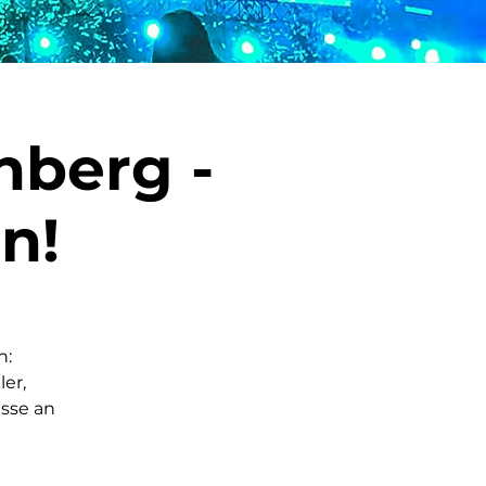
nberg -
n!
h:
er,
asse an