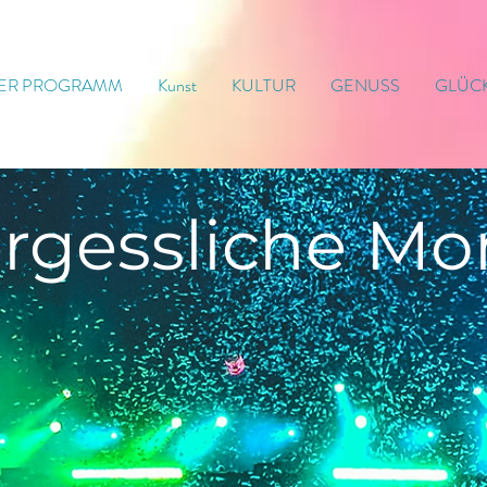
ER PROGRAMM
Kunst
KULTUR
GENUSS
GLÜC
rgessliche
Mo