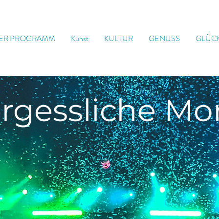
ER PROGRAMM
Kunst
KULTUR
GENUSS
GLÜC
rgessliche
Mo