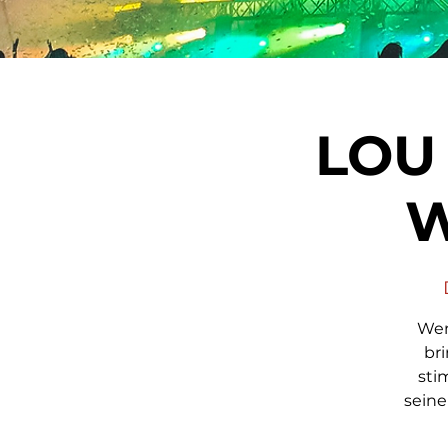
LOU
W
Wen
br
sti
sein