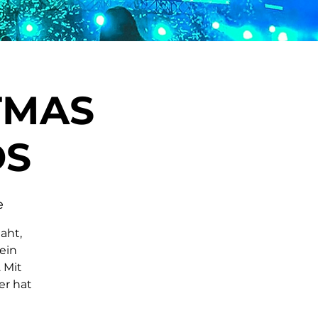
TMAS
DS
e
aht,
ein
 Mit
r hat