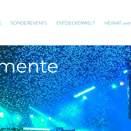
K
SONDEREVENTS
ENTDECKERWELT
HEIMAT und
mente